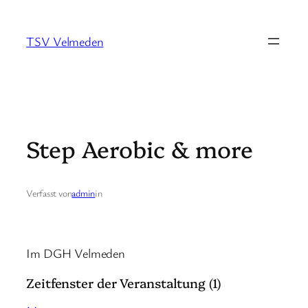
Zum
Inhalt
TSV Velmeden
springen
Step Aerobic & more
Verfasst von
admin
in
Im DGH Velmeden
Zeitfenster der Veranstaltung (1)