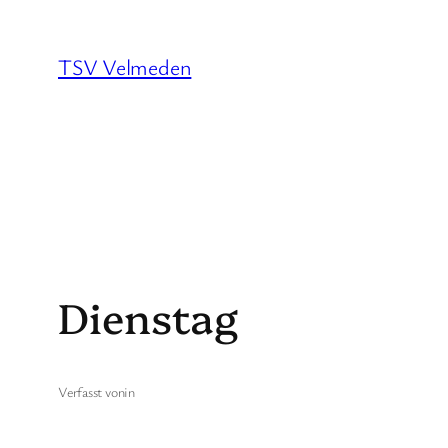
Zum
Inhalt
TSV Velmeden
springen
Dienstag
Verfasst von
in